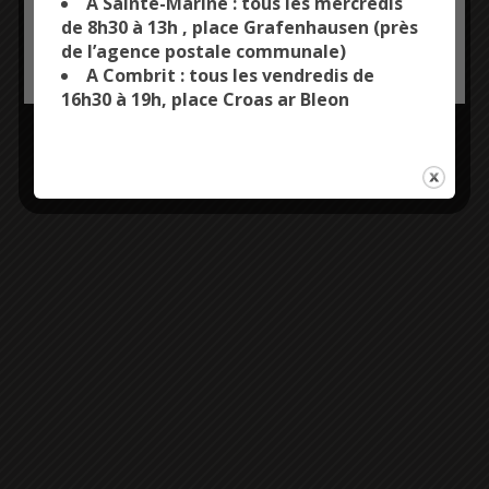
A Sainte-Marine : tous les mercredis
de 8h30 à 13h , place Grafenhausen (près
de l’agence postale communale)
OK, ACCEPT ALL
PERSONALIZE
A Combrit : tous les vendredis de
16h30 à 19h, place Croas ar Bleon