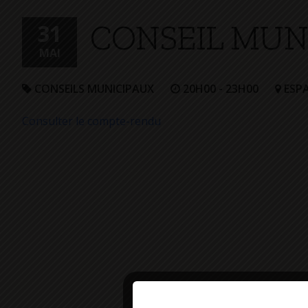
+
CONSEIL MUNI
Confort
31
MAI
CONSEILS MUNICIPAUX
20H00 - 23H00
ESPA
Consulter le compte-rendu