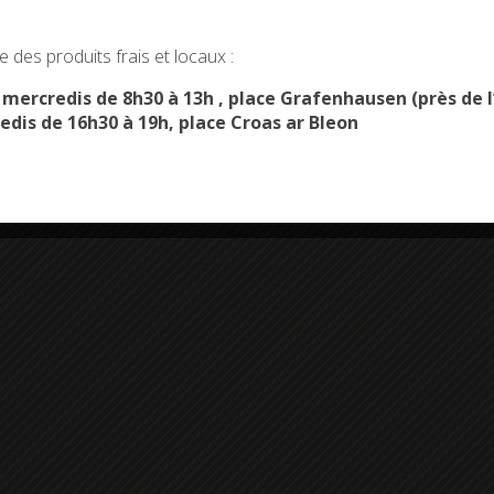
okies and gives you control over what you want to activate
 des produits frais et locaux :
OK, ACCEPT ALL
PERSONALIZE
s mercredis de 8h30 à 13h , place Grafenhausen (près d
edis de 16h30 à 19h, place Croas ar Bleon