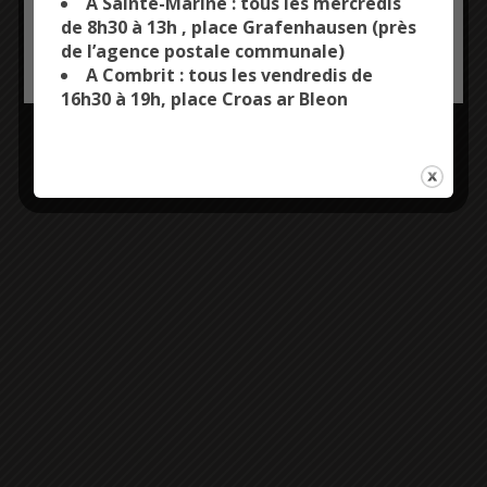
A Sainte-Marine : tous les mercredis
de 8h30 à 13h , place Grafenhausen (près
de l’agence postale communale)
OK, ACCEPT ALL
PERSONALIZE
A Combrit : tous les vendredis de
16h30 à 19h, place Croas ar Bleon