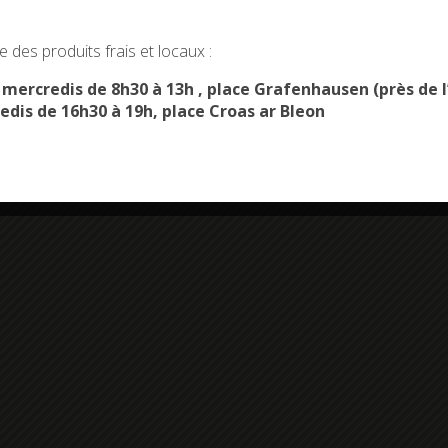
okies and gives you control over what you want to activate
 des produits frais et locaux :
OK, ACCEPT ALL
PERSONALIZE
s mercredis de 8h30 à 13h , place Grafenhausen (près d
edis de 16h30 à 19h, place Croas ar Bleon