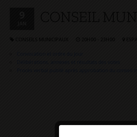
+
CONSEIL MUNI
Confort
9
JAN
CONSEILS MUNICIPAUX
20H00 - 23H00
ESPA
Convocation et ordre du jour
Délibérations, annexes et résultats des votes
Procès verbal publié après approbation du conseil m