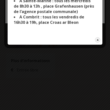
A Sainte-Marine : tous les mercredis
de 8h30 à 13h , place Grafenhausen (près
de l’agence postale communale)
OK, ACCEPT ALL
PERSONALIZE
A Combrit : tous les vendredis de
16h30 à 19h, place Croas ar Bleon
Plus d'informations
Entrée libre