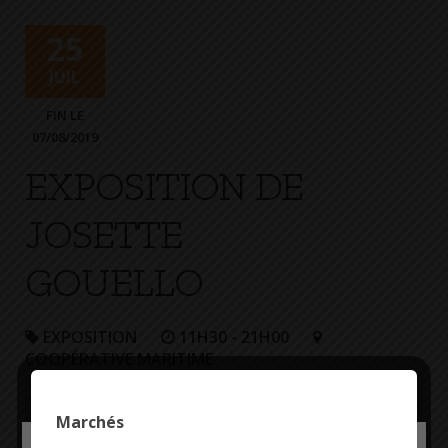
+
Confort
25
JUIL
FIN LE
07/08/2019
EXPOSITION DE
JOSETTE
GOUELLO
EXPOSITION
11H30 - 21H00
COOPÉRATIVE MARITIME
Présentée par
Marchés
Josette Gouello