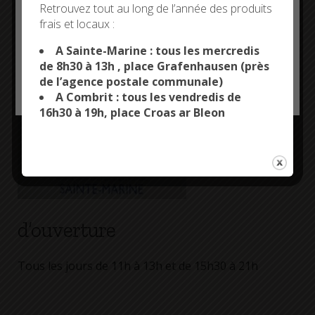
Deny all cookies
Retrouvez tout au long de l’année des produits
Horaires
frais et locaux :
This site uses cookies and gives you control over what
you want to activate
A Sainte-Marine : tous les mercredis
de 8h30 à 13h , place Grafenhausen (près
de l’agence postale communale)
OK, ACCEPT ALL
PERSONALIZE
A Combrit : tous les vendredis de
16h30 à 19h, place Croas ar Bleon
d’ouverture
Tous les jours de 11h à 13h et de 15h30 à 21h