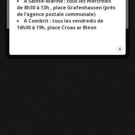
A Sainte-Marine : tous les mercredis
de 8h30 à 13h , place Grafenhausen (près
de l’agence postale communale)
OK, ACCEPT ALL
PERSONALIZE
A Combrit : tous les vendredis de
16h30 à 19h, place Croas ar Bleon