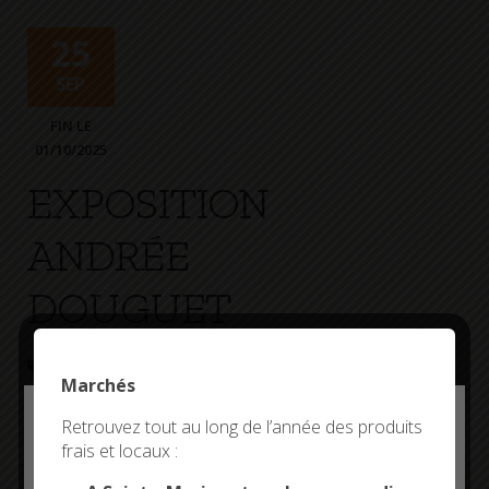
+
Confort
25
SEP
FIN LE
01/10/2025
EXPOSITION
ANDRÉE
DOUGUET
EXPOSITION
CORPS DE GARDE
Marchés
Deny all cookies
Retrouvez tout au long de l’année des produits
frais et locaux :
This site uses cookies and gives you control over what
you want to activate