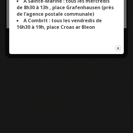
Plus d'informations
A Sainte-Marine : tous les mercredis
de 8h30 à 13h , place Grafenhausen (près
Entrée libre
de l’agence postale communale)
OK, ACCEPT ALL
PERSONALIZE
A Combrit : tous les vendredis de
16h30 à 19h, place Croas ar Bleon