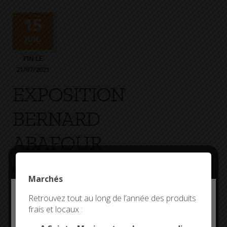
+
Confort
15
JUIL
FIN LE
21/07/2021
EXPOSITION
BERNARD
ABAFOUR
EXPOSITION
CORPS DE GARDE
Marchés
Exposition de Bernard Abafour
Deny all cookies
Retrouvez tout au long de l’année des produits
frais et locaux :
This site uses cookies and gives you control over what
you want to activate