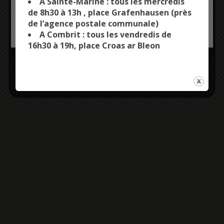
A Sainte-Marine : tous les mercredis
de 8h30 à 13h , place Grafenhausen (près
de l’agence postale communale)
OK, ACCEPT ALL
PERSONALIZE
A Combrit : tous les vendredis de
16h30 à 19h, place Croas ar Bleon