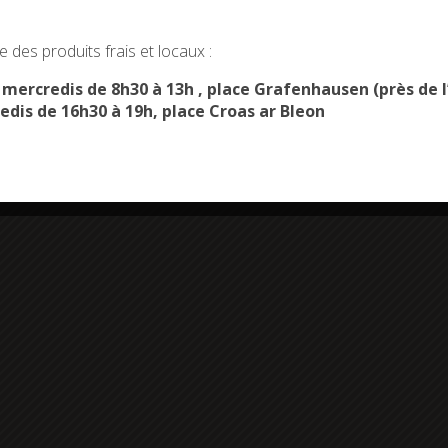
okies and gives you control over what you want to activate
 des produits frais et locaux :
OK, ACCEPT ALL
PERSONALIZE
s mercredis de 8h30 à 13h , place Grafenhausen (près d
edis de 16h30 à 19h, place Croas ar Bleon