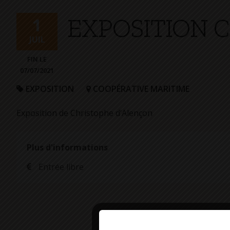
+
EXPOSITION 
Confort
1
JUIL
FIN LE
07/07/2021
EXPOSITION
COOPÉRATIVE MARITIME
Exposition de Christophe d’Alençon
Plus d'informations
Entrée libre