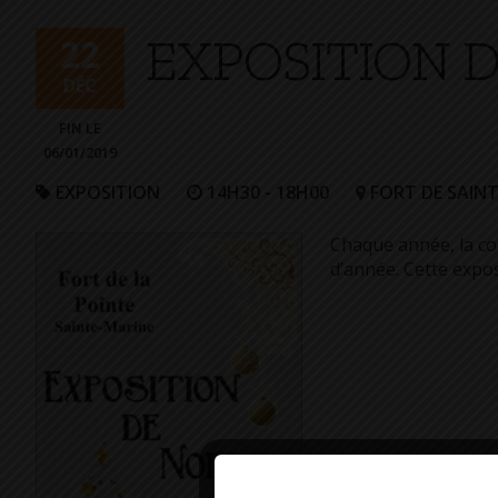
+
EXPOSITION 
Confort
22
DÉC
FIN LE
06/01/2019
EXPOSITION
14H30 - 18H00
FORT DE SAIN
Chaque année, la co
d’année. Cette expo