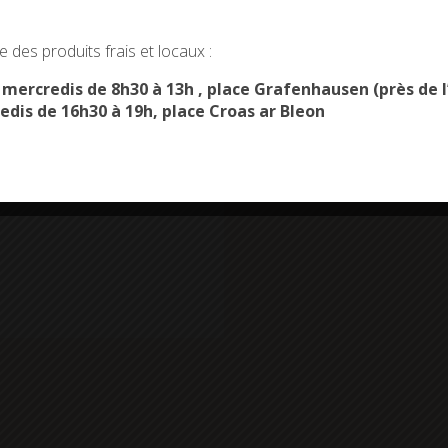
okies and gives you control over what you want to activate
 des produits frais et locaux :
OK, ACCEPT ALL
PERSONALIZE
s mercredis de 8h30 à 13h , place Grafenhausen (près d
edis de 16h30 à 19h, place Croas ar Bleon