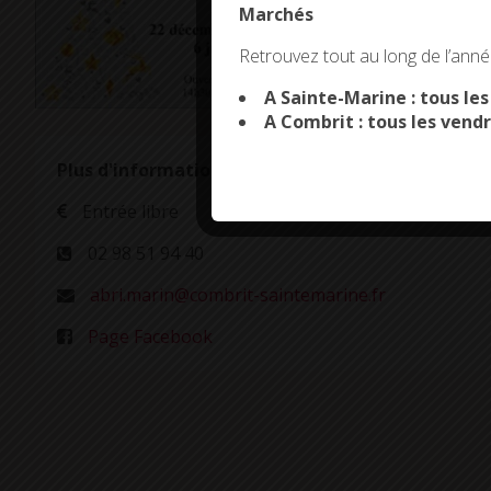
Marchés
This site uses co
Retrouvez tout au long de l’année
A Sainte-Marine : tous le
A Combrit : tous les vendr
Plus d'informations
Entrée libre
02 98 51 94 40
abri.marin@combrit-saintemarine.fr
Page Facebook