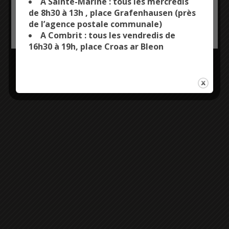
A Sainte-Marine : tous les mercredis
de 8h30 à 13h , place Grafenhausen (près
de l’agence postale communale)
OK, ACCEPT ALL
PERSONALIZE
A Combrit : tous les vendredis de
16h30 à 19h, place Croas ar Bleon