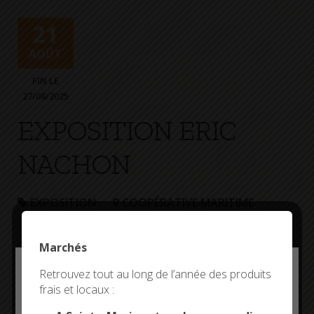
+
Confort
21
AOÛT
FIN LE
27/08/2025
EXPOSITION ERIC
NACHON
EXPOSITION
COOPÉRATIVE MARITIME
Marchés
Deny all cookies
Retrouvez tout au long de l’année des produits
frais et locaux :
This site uses cookies and gives you control over what
you want to activate