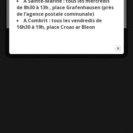
A Sainte-Marine : tous les mercredis
de 8h30 à 13h , place Grafenhausen (près
de l’agence postale communale)
OK, ACCEPT ALL
PERSONALIZE
A Combrit : tous les vendredis de
16h30 à 19h, place Croas ar Bleon