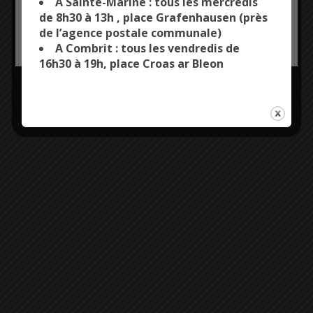
A Sainte-Marine : tous les mercredis
de 8h30 à 13h , place Grafenhausen (près
de l’agence postale communale)
OK, ACCEPT ALL
PERSONALIZE
A Combrit : tous les vendredis de
16h30 à 19h, place Croas ar Bleon