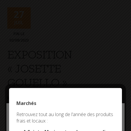
+
Confort
27
JUIL
FIN LE
02/08/2023
EXPOSITION
« JOSETTE
GOUELLO »
EXPOSITION
COOPÉRATIVE MARITIME
Marchés
Deny all cookies
Retrouvez tout au long de l’année des produits
Plus d'informations
frais et locaux :
This site uses cookies and gives you control over what
you want to activate
Entrée libre