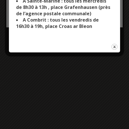
Plus d'informations
A Sainte-Marine : tous les mercredis
de 8h30 à 13h , place Grafenhausen (près
Entrée libre
de l’agence postale communale)
OK, ACCEPT ALL
PERSONALIZE
A Combrit : tous les vendredis de
16h30 à 19h, place Croas ar Bleon