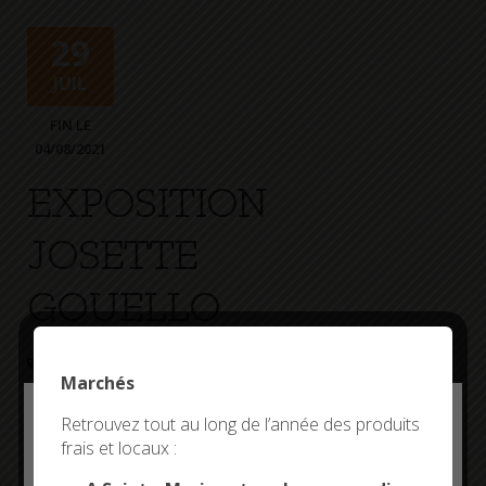
29
JUIL
FIN LE
04/08/2021
EXPOSITION
JOSETTE
GOUELLO
EXPOSITION
COOPÉRATIVE MARITIME
Marchés
Exposition de Josette Gouello
Deny all cookies
Retrouvez tout au long de l’année des produits
frais et locaux :
This site uses cookies and gives you control over what
you want to activate