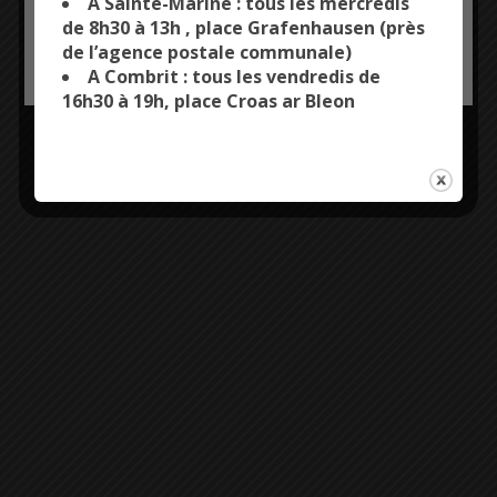
A Sainte-Marine : tous les mercredis
de 8h30 à 13h , place Grafenhausen (près
de l’agence postale communale)
OK, ACCEPT ALL
PERSONALIZE
A Combrit : tous les vendredis de
16h30 à 19h, place Croas ar Bleon