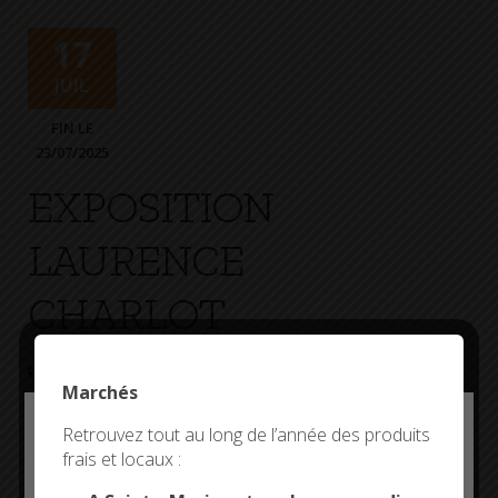
+
Confort
17
JUIL
FIN LE
23/07/2025
EXPOSITION
LAURENCE
CHARLOT
EXPOSITION
CORPS DE GARDE
Marchés
Deny all cookies
Retrouvez tout au long de l’année des produits
frais et locaux :
This site uses cookies and gives you control over what
you want to activate