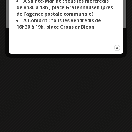
A Sainte-Marine : tous les mercredis
Plus d'informations
de 8h30 à 13h , place Grafenhausen (près
Entrée libre
de l’agence postale communale)
OK, ACCEPT ALL
PERSONALIZE
A Combrit : tous les vendredis de
16h30 à 19h, place Croas ar Bleon