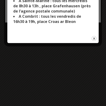
A Sainte-Marine : tous les mercredis
de 8h30 à 13h , place Grafenhausen (près
de l’agence postale communale)
OK, ACCEPT ALL
PERSONALIZE
A Combrit : tous les vendredis de
16h30 à 19h, place Croas ar Bleon