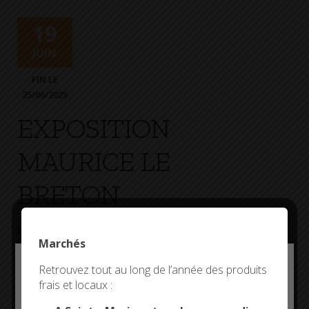
+
Confort
19
JUIN
FIN LE
25/06/2025
EXPOSITION
MAURICE LE
BRETON
EXPOSITION
COOPÉRATIVE MARITIME
Marchés
Deny all cookies
Retrouvez tout au long de l’année des produits
frais et locaux :
This site uses cookies and gives you control over what
you want to activate