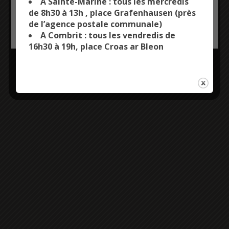
A Sainte-Marine : tous les mercredis
de 8h30 à 13h , place Grafenhausen (près
de l’agence postale communale)
OK, ACCEPT ALL
PERSONALIZE
A Combrit : tous les vendredis de
16h30 à 19h, place Croas ar Bleon