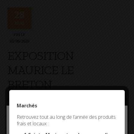
28
MAI
FIN LE
03/06/2026
EXPOSITION
MAURICE LE
BRETON
EXPOSITION
COOPÉRATIVE MARITIME
Marchés
Deny all cookies
Retrouvez tout au long de l’année des produits
Plus d'informations
frais et locaux :
This site uses cookies and gives you control over what
you want to activate
Entrée libre