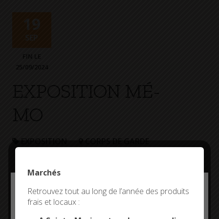
+
Confort
19
SEP
FIN LE
25/09/2024
EXPOSITION MÉ-
MO
EXPOSITION
CORPS DE GARDE
Marchés
Deny all cookies
Retrouvez tout au long de l’année des produits
frais et locaux :
This site uses cookies and gives you control over what
you want to activate