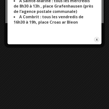
A Sainte-Marine : tous les mercredis
de 8h30 à 13h , place Grafenhausen (près
de l’agence postale communale)
OK, ACCEPT ALL
PERSONALIZE
A Combrit : tous les vendredis de
16h30 à 19h, place Croas ar Bleon