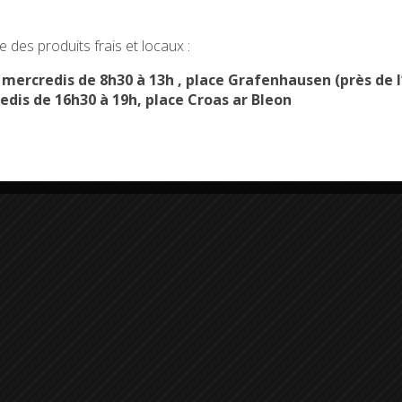
okies and gives you control over what you want to activate
 des produits frais et locaux :
OK, ACCEPT ALL
PERSONALIZE
s mercredis de 8h30 à 13h , place Grafenhausen (près d
edis de 16h30 à 19h, place Croas ar Bleon