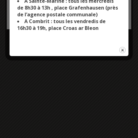
A Sainte-Marine : tous les mercredis
de 8h30 à 13h , place Grafenhausen (près
de l’agence postale communale)
OK, ACCEPT ALL
PERSONALIZE
A Combrit : tous les vendredis de
16h30 à 19h, place Croas ar Bleon