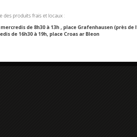
okies and gives you control over what you want to activate
 des produits frais et locaux :
OK, ACCEPT ALL
PERSONALIZE
s mercredis de 8h30 à 13h , place Grafenhausen (près d
edis de 16h30 à 19h, place Croas ar Bleon