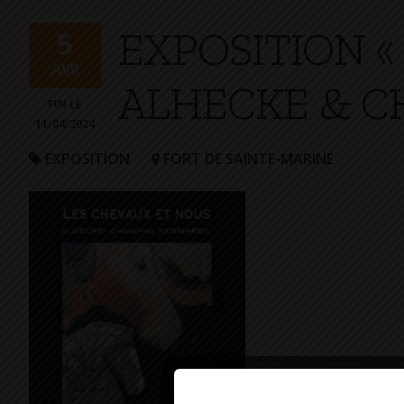
+
EXPOSITION «
Confort
5
AVR
ALHECKE & C
FIN LE
11/04/2024
EXPOSITION
FORT DE SAINTE-MARINE