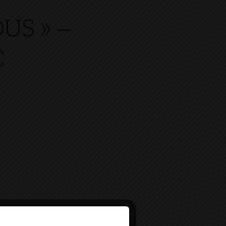
US » –
C