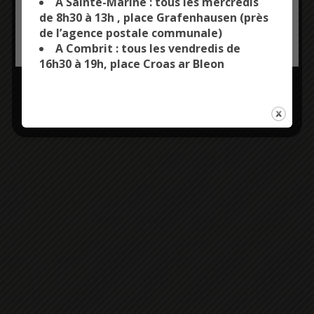
A Sainte-Marine : tous les mercredis
de 8h30 à 13h , place Grafenhausen (près
de l’agence postale communale)
OK, ACCEPT ALL
PERSONALIZE
A Combrit : tous les vendredis de
16h30 à 19h, place Croas ar Bleon