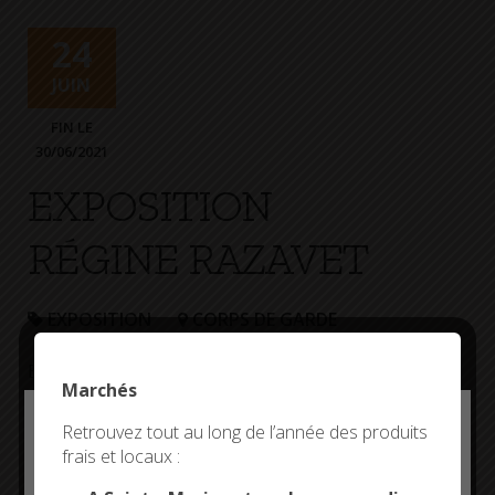
+
Confort
24
JUIN
FIN LE
30/06/2021
EXPOSITION
RÉGINE RAZAVET
EXPOSITION
CORPS DE GARDE
Exposition de Régine Razavet
Marchés
Deny all cookies
Retrouvez tout au long de l’année des produits
Plus d'informations
frais et locaux :
This site uses cookies and gives you control over what
you want to activate
Entrée libre