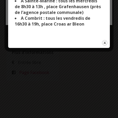
A Sainte-Marine : tous les mercredis
PORTOVENERE : indie-pop
de 8h30 à 13h , place Grafenhausen (près
Laure & Steve : groupe de musique bretonne
de l’agence postale communale)
OK, ACCEPT ALL
PERSONALIZE
A Combrit : tous les vendredis de
16h30 à 19h, place Croas ar Bleon
Evénement organisé par la Cassociation
Plus d'informations
Entrée libre
Page Facebook