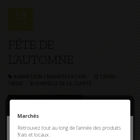
+
Confort
13
OCT
FÊTE DE
L’AUTOMNE
ANIMATION / MANIFESTATION
12H00 -
18H00
CHAPELLE DE LA CLARTÉ
organisée par
l’association La
Clarté – Fête
Marchés
Paysanne
Deny all cookies
Retrouvez tout au long de l’année des produits
frais et locaux :
This site uses cookies and gives you control over what