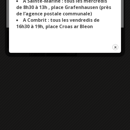
Bénodet,
A Sainte-Marine : tous les mercredis
de 8h30 à 13h , place Grafenhausen (près
de l’agence postale communale)
OK, ACCEPT ALL
PERSONALIZE
A Combrit : tous les vendredis de
16h30 à 19h, place Croas ar Bleon