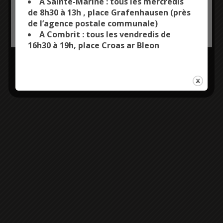
A Sainte-Marine : tous les mercredis
de 8h30 à 13h , place Grafenhausen (près
de l’agence postale communale)
OK, ACCEPT ALL
PERSONALIZE
A Combrit : tous les vendredis de
16h30 à 19h, place Croas ar Bleon