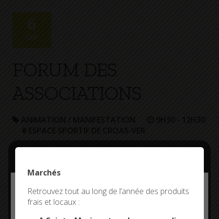
+
Confort
6
SEP
FORUM DES
ASSOCIATIONS
ANIMATION / MANIFESTATION
9H30 - 12H30
ESPACE SPORTIF DE CROAS-VER
Marchés
Deny all cookies
Retrouvez tout au long de l’année des produits
frais et locaux :
This site uses cookies and gives you control over what
you want to activate