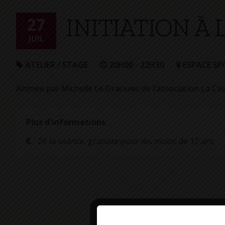
+
INITIATION À
Confort
27
JUIL
ATELIER / STAGE
20H00 - 22H30
ESPACE SP
Animée par Michelle Le Draoulec de l’association La Ca
Plus d'informations
2€ la séance, gratuite pour les moins de 12 ans