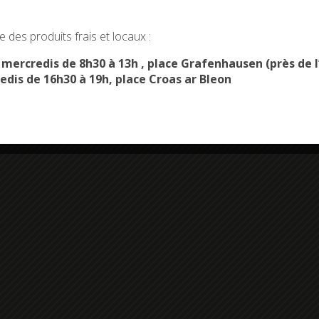
okies and gives you control over what you want to activate
 des produits frais et locaux :
OK, ACCEPT ALL
PERSONALIZE
s mercredis de 8h30 à 13h , place Grafenhausen (près d
edis de 16h30 à 19h, place Croas ar Bleon