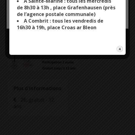
A Sainte-Marine : tous les mercredis
de 8h30 à 13h , place Grafenhausen (près
de l’agence postale communale)
OK, ACCEPT ALL
PERSONALIZE
A Combrit : tous les vendredis de
16h30 à 19h, place Croas ar Bleon
Plus d'informations
2€, gratuit - 12
ans