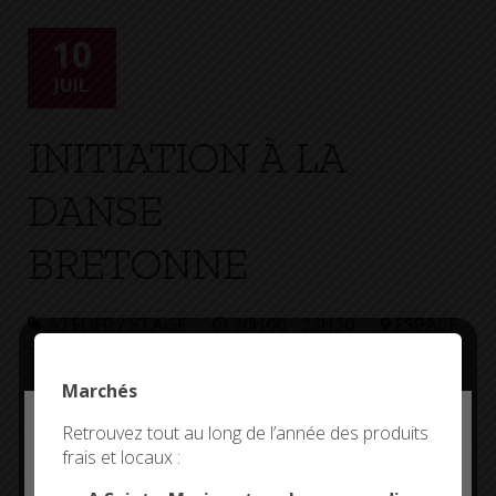
+
Confort
10
JUIL
INITIATION À LA
DANSE
BRETONNE
ATELIER / STAGE
20H00 - 22H30
ESPACE
SPORTIF DE CROAS-VER
Marchés
Deny all cookies
Retrouvez tout au long de l’année des produits
frais et locaux :
This site uses cookies and gives you control over what
you want to activate