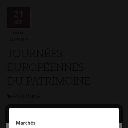
+
Confort
21
SEP
FIN LE
22/09/2019
JOURNÉES
EUROPÉENNES
DU PATRIMOINE
PATRIMOINE
Sous le thème « Arts et divertissement »
Marchés