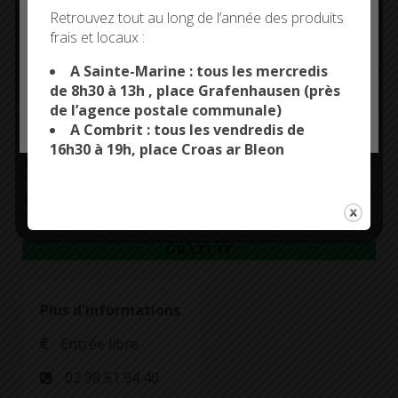
Deny all cookies
Retrouvez tout au long de l’année des produits
frais et locaux :
This site uses cookies and gives you control over what
you want to activate
A Sainte-Marine : tous les mercredis
de 8h30 à 13h , place Grafenhausen (près
de l’agence postale communale)
OK, ACCEPT ALL
PERSONALIZE
A Combrit : tous les vendredis de
16h30 à 19h, place Croas ar Bleon
Plus d'informations
Entrée libre
02 98 51 94 40