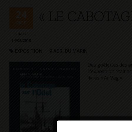
+
« LE CABOTAG
Confort
24
OCT
FIN LE
14/03/2010
EXPOSITION
ABRI DU MARIN
Des goélettes des an
L’exposition était a
livres « Ar Vag ».