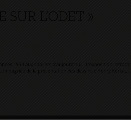
E SUR L’ODET »
nées 1930 aux sabliers d’aujourd’hui… L’exposition retraçait 
ccompagnée de la présentation des dessins d’Henry Kérisit, 