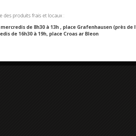
okies and gives you control over what you want to activate
 des produits frais et locaux :
OK, ACCEPT ALL
PERSONALIZE
s mercredis de 8h30 à 13h , place Grafenhausen (près d
edis de 16h30 à 19h, place Croas ar Bleon