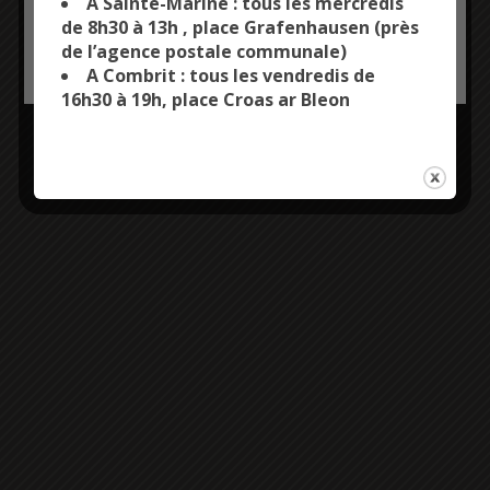
A Sainte-Marine : tous les mercredis
de 8h30 à 13h , place Grafenhausen (près
02 98 51 90 81
de l’agence postale communale)
OK, ACCEPT ALL
PERSONALIZE
A Combrit : tous les vendredis de
bibliotheque@combrit-
16h30 à 19h, place Croas ar Bleon
saintemarine.fr
Site Internet