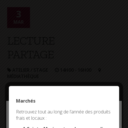
3
MAR
LECTURE
PARTAGE
ATELIER / STAGE
14H00 - 16H00
MÉDIATHÈQUE
Échange autour des derniers coups de cœur et
coups de gueule littéraires.
Marchés
Deny all cookies
Retrouvez tout au long de l’année des produits
Plus d'informations
frais et locaux :
This site uses cookies and gives you control over what
you want to activate
Entrée libre