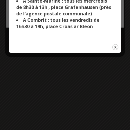
A Sainte-Marine : tous les mercredis
de 8h30 à 13h , place Grafenhausen (près
02 98 51 90 81
de l’agence postale communale)
OK, ACCEPT ALL
PERSONALIZE
A Combrit : tous les vendredis de
bibliotheque@combrit-
16h30 à 19h, place Croas ar Bleon
saintemarine.fr