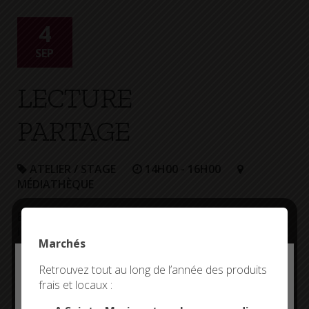
+
Confort
4
SEP
LECTURE
PARTAGE
ATELIER / STAGE
14H00 - 16H00
MÉDIATHÈQUE
Échange autour des derniers coups de cœur
littéraires
Marchés
Deny all cookies
Retrouvez tout au long de l’année des produits
Plus d'informations
frais et locaux :
This site uses cookies and gives you control over what
you want to activate
Entrée libre