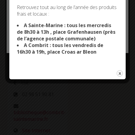
Deny all cookies
Retrouvez tout au long de l’année des produits
matériel
frais et locaux :
This site uses cookies and gives you control over what
fourni
you want to activate
A Sainte-Marine : tous les mercredis
sur inscription
de 8h30 à 13h , place Grafenhausen (près
pour
de l’agence postale communale)
OK, ACCEPT ALL
PERSONALIZE
adolescents et
A Combrit : tous les vendredis de
adultes
16h30 à 19h, place Croas ar Bleon
Plus d'informations
15€
02 98 51 90 81
bibliotheque@combrit-
saintemarine.fr
Site Internet