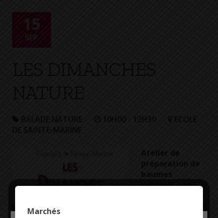
+
Confort
15
SEP
LES DIMANCHES
NATURE
BALADE NATURE
10H00 - 12H30
ECOLE
DE SAINTE-MARINE
Atelier de
préparation de
baumes
naturels
avec
Gérard Simon,
animateur nature
Marchés
diplômé