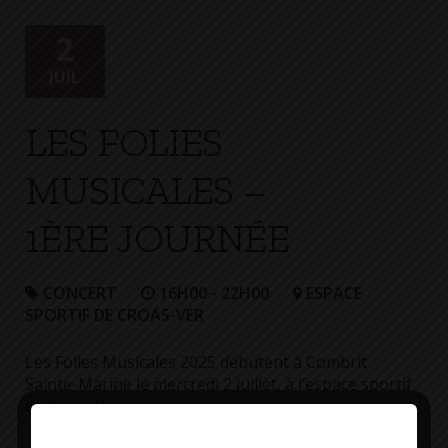
+
Confort
2
JUIL
LES FOLIES
MUSICALES –
1ÈRE JOURNÉE
CONCERT
16H00 - 22H00
ESPACE
SPORTIF DE CROAS-VER
Les Folies Musicales 2025 débutent à Combrit
Sainte-Marine le mercredi 2 juillet, à l’espace sportif
de Croas Ver.