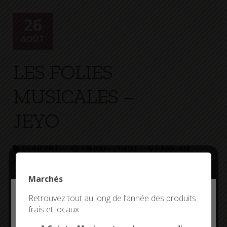
+
Confort
26
AOÛT
LES FOLIES
MUSICALES –
JEYO
CONCERT
19H00 - 21H00
PARK AN
TREIZOUR
Marchés
Deny all cookies
Retrouvez tout au long de l’année des produits
frais et locaux :
This site uses cookies and gives you control over what
you want to activate