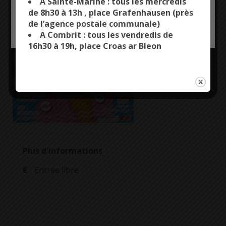
A Sainte-Marine : tous les mercredis
de 8h30 à 13h , place Grafenhausen (près
de l’agence postale communale)
OK, ACCEPT ALL
PERSONALIZE
A Combrit : tous les vendredis de
16h30 à 19h, place Croas ar Bleon
Plus d'informations
Entrée libre