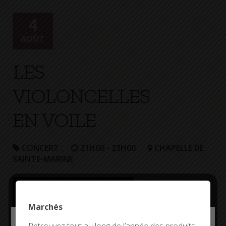
+
Confort
4
AOÛT
LES
VIOLONCELLES
EN VOILE
CONCERT
21H00 - 23H00
CHAPELLE DE
SAINTE-MARINE
Violoncelle en
Voile est le fruit
de passions
Marchés
croisées, qui
Deny all cookies