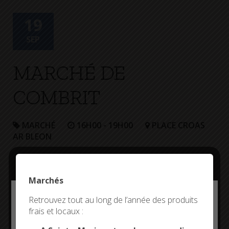
+
Confort
19
SEP
MARCHÉ DE
COMBRIT
MARCHÉ
16H00 - 19H00
PLACE CROAS
AR BLEON
Marchés
Deny all cookies
Retrouvez tout au long de l’année des produits
frais et locaux :
This site uses cookies and gives you control over what
you want to activate