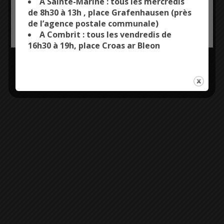
A Sainte-Marine : tous les mercredis
de 8h30 à 13h , place Grafenhausen (près
de l’agence postale communale)
OK, ACCEPT ALL
PERSONALIZE
A Combrit : tous les vendredis de
16h30 à 19h, place Croas ar Bleon