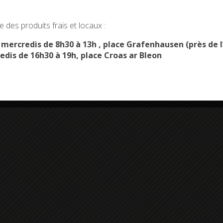
okies and gives you control over what you want to activate
 des produits frais et locaux :
OK, ACCEPT ALL
PERSONALIZE
s mercredis de 8h30 à 13h , place Grafenhausen (près d
edis de 16h30 à 19h, place Croas ar Bleon