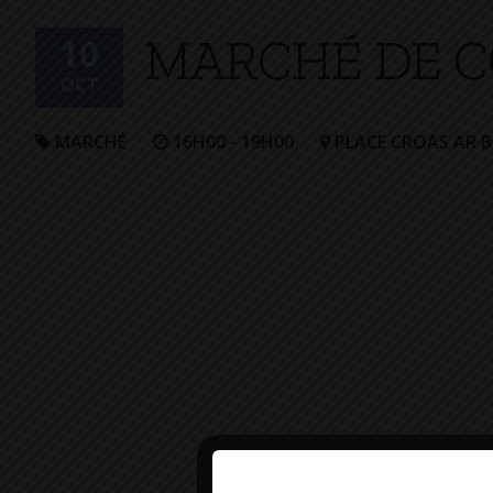
+
MARCHÉ DE C
Confort
10
OCT
MARCHÉ
16H00 - 19H00
PLACE CROAS AR 