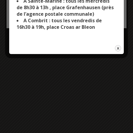
A Sainte-Marine : tous les mercredis
de 8h30 à 13h , place Grafenhausen (près
de l’agence postale communale)
OK, ACCEPT ALL
PERSONALIZE
A Combrit : tous les vendredis de
16h30 à 19h, place Croas ar Bleon