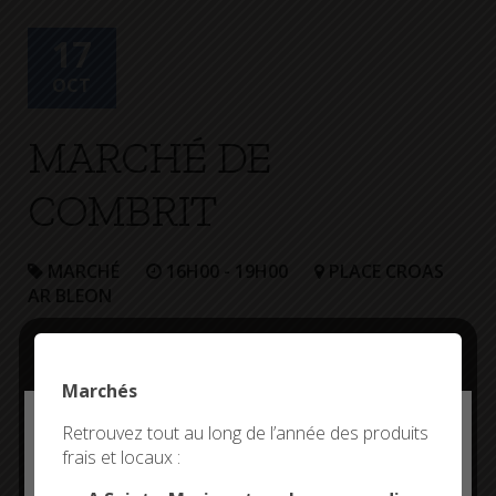
+
Confort
17
OCT
MARCHÉ DE
COMBRIT
MARCHÉ
16H00 - 19H00
PLACE CROAS
AR BLEON
Marchés
Deny all cookies
Retrouvez tout au long de l’année des produits
frais et locaux :
This site uses cookies and gives you control over what
you want to activate