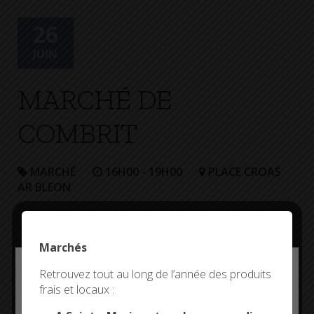
26
JUIN
MARCHÉ DE
COMBRIT
MARCHÉ
16H00 - 19H00
PLACE CROAS
AR BLEON
Marchés
Deny all cookies
Retrouvez tout au long de l’année des produits
frais et locaux :
This site uses cookies and gives you control over what
you want to activate