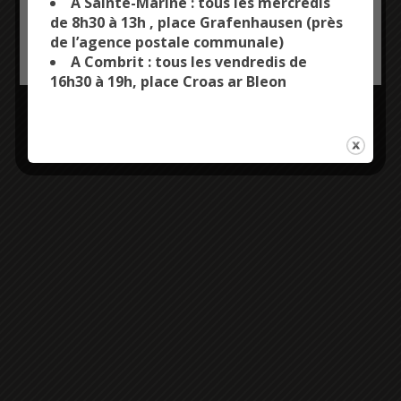
A Sainte-Marine : tous les mercredis
de 8h30 à 13h , place Grafenhausen (près
de l’agence postale communale)
OK, ACCEPT ALL
PERSONALIZE
A Combrit : tous les vendredis de
16h30 à 19h, place Croas ar Bleon