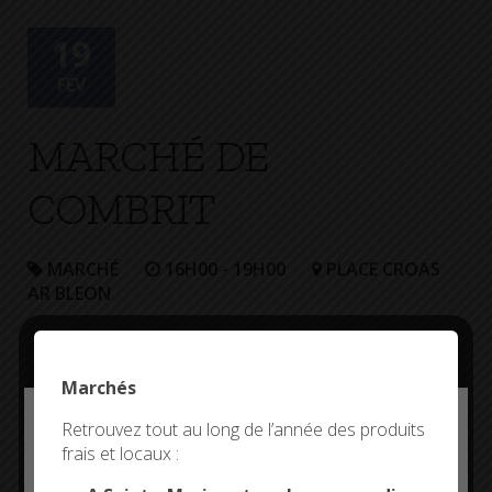
+
Confort
19
FÉV
MARCHÉ DE
COMBRIT
MARCHÉ
16H00 - 19H00
PLACE CROAS
AR BLEON
Marchés
Deny all cookies
Retrouvez tout au long de l’année des produits
frais et locaux :
This site uses cookies and gives you control over what
you want to activate