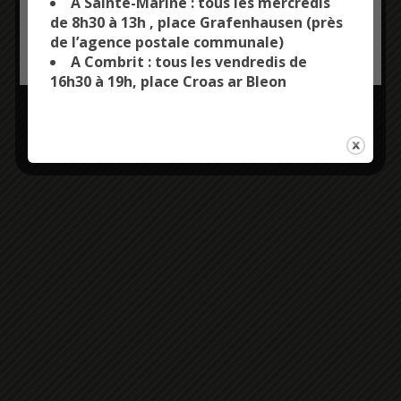
A Sainte-Marine : tous les mercredis
de 8h30 à 13h , place Grafenhausen (près
de l’agence postale communale)
OK, ACCEPT ALL
PERSONALIZE
A Combrit : tous les vendredis de
16h30 à 19h, place Croas ar Bleon