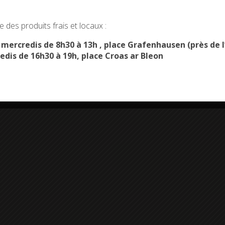
okies and gives you control over what you want to activate
 des produits frais et locaux :
OK, ACCEPT ALL
PERSONALIZE
s mercredis de 8h30 à 13h , place Grafenhausen (près d
edis de 16h30 à 19h, place Croas ar Bleon