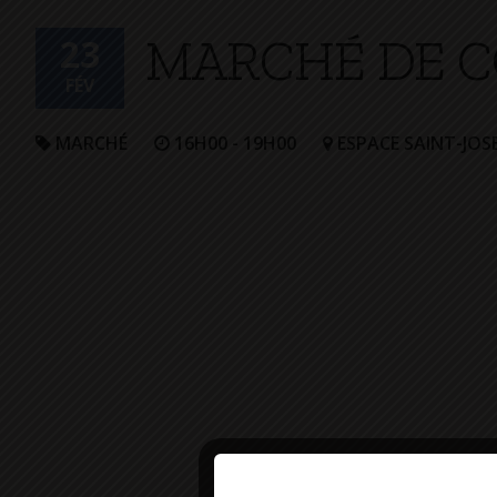
+
MARCHÉ DE C
Confort
23
FÉV
MARCHÉ
16H00 - 19H00
ESPACE SAINT-JOS