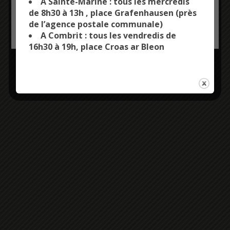
A Sainte-Marine : tous les mercredis
de 8h30 à 13h , place Grafenhausen (près
de l’agence postale communale)
OK, ACCEPT ALL
PERSONALIZE
A Combrit : tous les vendredis de
16h30 à 19h, place Croas ar Bleon