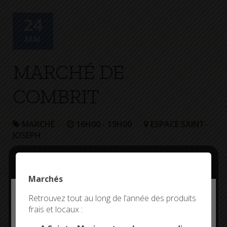
+
Confort
24
MAI
MARCHÉ DE
COMBRIT
MARCHÉ
16H00 - 19H00
ESPACE SAINT-
JOSEPH
Marchés
Deny all cookies
Retrouvez tout au long de l’année des produits
frais et locaux :
This site uses cookies and gives you control over what
you want to activate