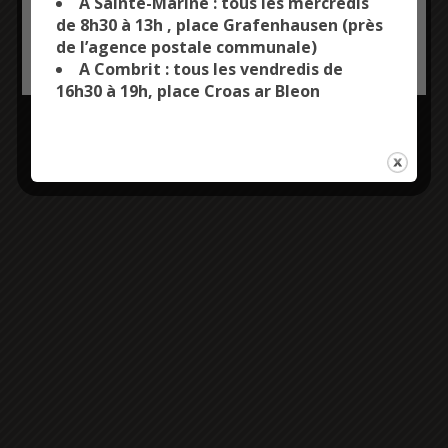
A Sainte-Marine : tous les mercredis
de 8h30 à 13h , place Grafenhausen (près
de l’agence postale communale)
OK, ACCEPT ALL
PERSONALIZE
A Combrit : tous les vendredis de
16h30 à 19h, place Croas ar Bleon