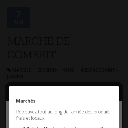
+
Confort
7
JUIN
MARCHÉ DE
COMBRIT
MARCHÉ
16H00 - 19H00
ESPACE SAINT-
JOSEPH
Marchés
Deny all cookies
Retrouvez tout au long de l’année des produits
frais et locaux :
This site uses cookies and gives you control over what
you want to activate