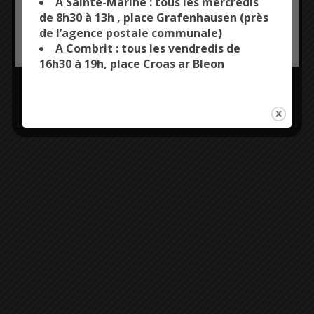
A Sainte-Marine : tous les mercredis
de 8h30 à 13h , place Grafenhausen (près
de l’agence postale communale)
OK, ACCEPT ALL
PERSONALIZE
A Combrit : tous les vendredis de
16h30 à 19h, place Croas ar Bleon