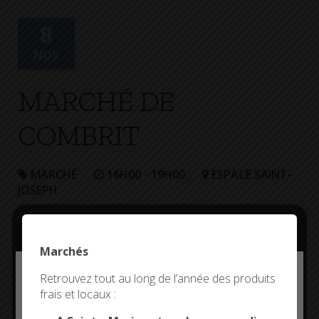
+
Confort
8
NOV
MARCHÉ DE
COMBRIT
MARCHÉ
16H00 - 19H00
ESPACE SAINT-
JOSEPH
Marchés
Deny all cookies
Retrouvez tout au long de l’année des produits
frais et locaux :
This site uses cookies and gives you control over what
you want to activate