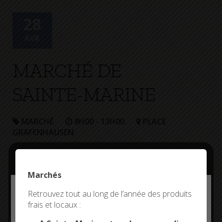
28
AVR
MARCHÉ DE
SAINTE-MARINE
MARCHÉ
8H00 - 13H00
PLACE
GRAFENHAUSEN
Marchés
Deny all cookies
Retrouvez tout au long de l’année des produits
frais et locaux :
This site uses cookies and gives you control over what
you want to activate