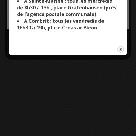
A Sainte-Marine : tous les mercredis
de 8h30 à 13h , place Grafenhausen (près
de l’agence postale communale)
OK, ACCEPT ALL
PERSONALIZE
A Combrit : tous les vendredis de
16h30 à 19h, place Croas ar Bleon