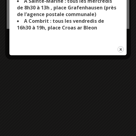
A Sainte-Marine : tous les mercredis
de 8h30 à 13h , place Grafenhausen (près
de l’agence postale communale)
OK, ACCEPT ALL
PERSONALIZE
A Combrit : tous les vendredis de
16h30 à 19h, place Croas ar Bleon