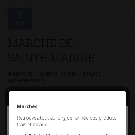
+
Confort
2
JUIN
MARCHÉ DE
SAINTE-MARINE
MARCHÉ
8H00 - 13H00
PLACE
GRAFENHAUSEN
Marchés
Deny all cookies
Retrouvez tout au long de l’année des produits
frais et locaux :
This site uses cookies and gives you control over what
you want to activate