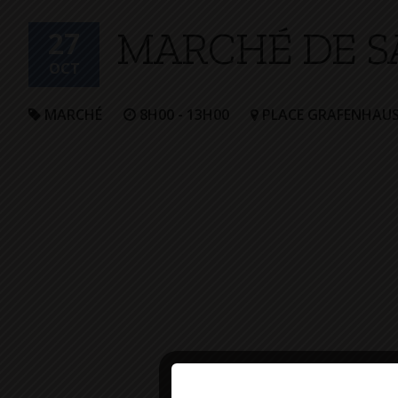
+
MARCHÉ DE S
Confort
27
OCT
MARCHÉ
8H00 - 13H00
PLACE GRAFENHAU