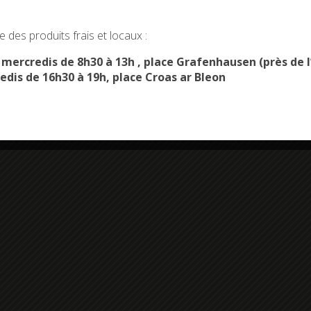
okies and gives you control over what you want to activate
 des produits frais et locaux :
OK, ACCEPT ALL
PERSONALIZE
s mercredis de 8h30 à 13h , place Grafenhausen (près d
edis de 16h30 à 19h, place Croas ar Bleon